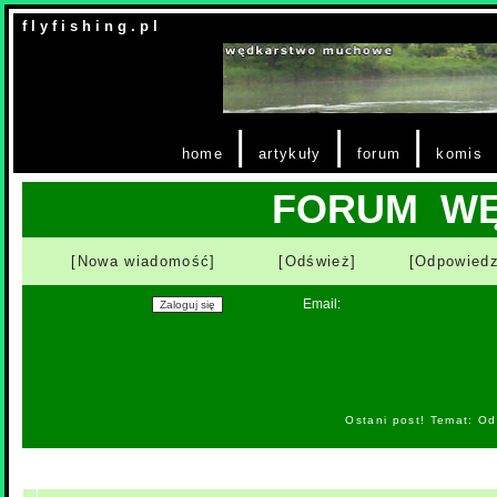
f l y f i s h i n g . p l
|
|
|
home
artykuły
forum
komis
FORUM W
[Nowa wiadomość]
[Odśwież]
[Odpowiedz
Email:
Ostani post! Temat: O