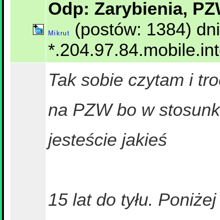
Odp: Zarybienia, PZ
(postów: 1384) dn
Mikrut
*.204.97.84.mobile.int
Tak sobie czytam i t
na PZW bo w stosunk
jesteście jakieś
15 lat do tyłu. Poniż