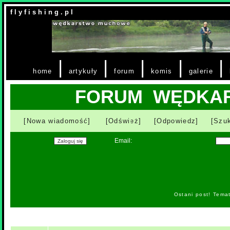
f l y f i s h i n g . p l
|
|
|
|
|
home
artykuły
forum
komis
galerie
FORUM WĘDKA
[Nowa wiadomość]
[Odśwież]
[Odpowiedz]
[Szuk
Email:
Ostani post! Tema