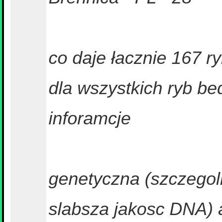
co daje łacznie 167 r
dla wszystkich ryb be
inforamcje
genetyczna (szczegoln
slabsza jakosc DNA) a