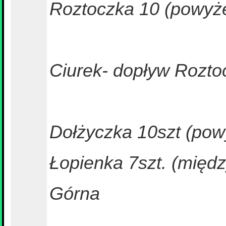
Roztoczka 10 (powyże
Ciurek- dopływ Roztoc
Dołżyczka 10szt (po
Łopienka 7szt. (międz
Górna