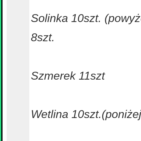
Solinka 10szt. (powy
8szt.
Szmerek 11szt
Wetlina 10szt.(poniże