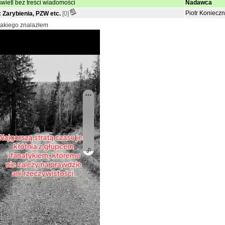
wietl bez treści wiadomości
Nadawca
Piotr Koniecz
 Zarybienia, PZW etc.
[0]
takiego znalazłem