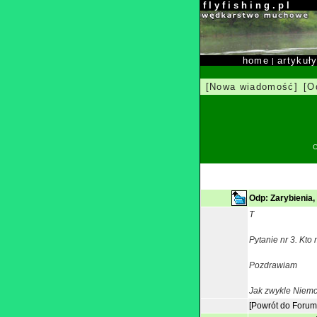
f l y f i s h i n g . p l
home
artykuł
|
[Nowa wiadomość]
[O
O
Odp: Zarybienia,
T
Pytanie nr 3. Kto
Pozdrawiam
Jak zwykle Niemcy 
[Powrót do Forum