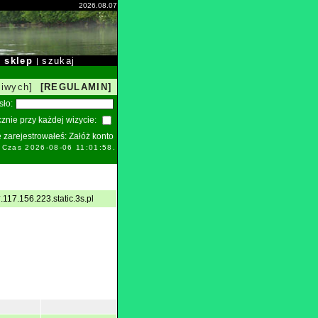
2026.08.07
sklep
szukaj
|
|
liwych]
[REGULAMIN]
sło:
znie przy każdej wizycie:
ie zarejestrowałeś:
Załóż konto
. Czas 2026-08-06 11:01:58.
117.156.223.static.3s.pl