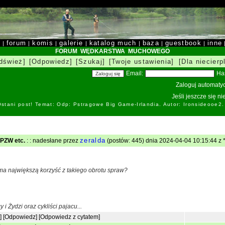
y
forum
komis
galerie
katalog much
baza
guestbook
inne
|
|
|
|
|
|
|
FORUM WĘDKARSTWA MUCHOWEGO
dśwież]
[Odpowiedz]
[Szukaj]
[Twoje ustawienia]
[Dla niecierp
Email:
Ha
Zaloguj automatyc
Jeśli jeszcze się n
stani post! Temat: Odp: Pstragowe Big Game-Irlandia. Autor: Ironsideоoe2
zeralda
 PZW etc.
: : nadesłane przez
(postów: 445) dnia 2024-04-04 10:15:44 z *.
 ma największą korzyść z takiego obrotu spraw?
i Żydzi oraz cykliści pajacu...
]
[Odpowiedz]
[Odpowiedz z cytatem]