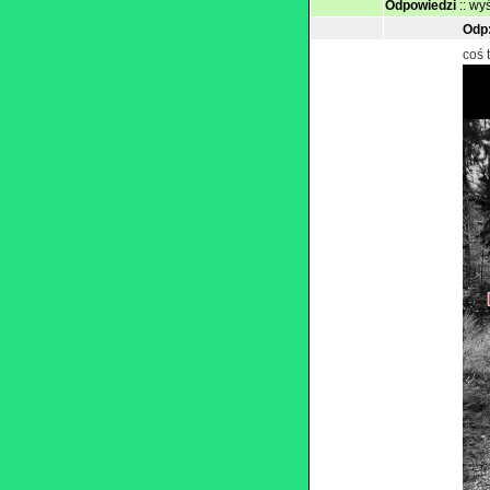
Odpowiedzi
::
wyś
Odp:
coś 