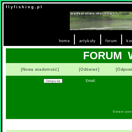
f l y f i s h i n g . p l
|
|
|
home
artykuły
forum
ko
FORUM 
[Nowa wiadomość]
[Odśwież]
[Odpow
Email:
Ostani pos