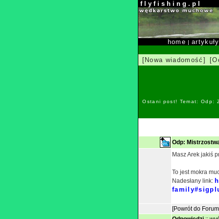
f l y f i s h i n g . p l
home
artykuł
|
[Nowa wiadomość]
[O
Ostani post! Temat: Odp:
Odp: Mistrzostw
Masz Arek jakiś 
To jest mokra mu
h
Nadesłany link:
family#sigpl
[Powrót do Forum