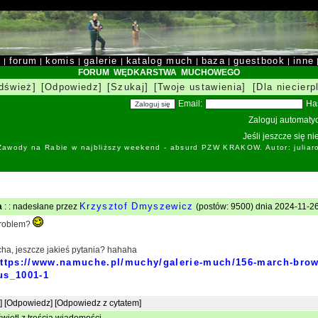
y
forum
komis
galerie
katalog much
baza
guestbook
inne
|
|
|
|
|
|
|
FORUM WĘDKARSTWA MUCHOWEGO
dśwież]
[Odpowiedz]
[Szukaj]
[Twoje ustawienia]
[Dla niecierp
Email:
Ha
Zaloguj automatyc
Jeśli jeszcze się n
 Zawody na Rabie w najbliższy weekend - absurd PZW KRAKOW. Autor: juliar
Krzysztof Dmyszewicz
a
: : nadesłane przez
(postów: 9500) dnia 2024-11-26
problem?
cha, jeszcze jakieś pytania? hahaha
ttps://www.namuche.pl/muchy/galerie-much/156-march-bro
us_1001-1
]
[Odpowiedz]
[Odpowiedz z cytatem]