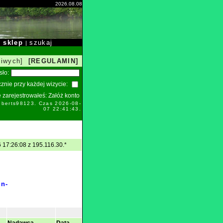
2026.08.08
sklep
szukaj
|
|
liwych]
[REGULAMIN]
sło:
znie przy każdej wizycie:
ie zarejestrowałeś:
Załóż konto
oberts98123. Czas 2026-08-
07 22:41:43.
 17:26:08 z 195.116.30.*
wn-