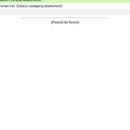
wietl z treścią wiadomości
a ten list.
Zobacz następną wiadomość.
[Powrót do forum]