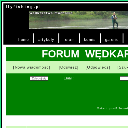
f l y f i s h i n g . p l
|
|
|
|
|
home
artykuły
forum
komis
galerie
FORUM WĘDKA
[Nowa wiadomość]
[Odśwież]
[Odpowiedz]
[Szuk
Email:
Ostani post! Tema