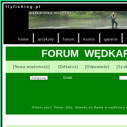
f l y f i s h i n g . p l
|
|
|
|
|
home
artykuły
forum
komis
galerie
FORUM WĘDKA
[Nowa wiadomość]
[Odśwież]
[Odpowiedz]
[Szuk
Email:
Ostani post! Temat: Odp: Zawody na Rabie w najbliższy