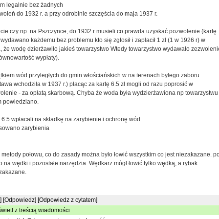
em legalnie bez żadnych
oleń do 1932 r. a przy odrobinie szczęścia do maja 1937 r.
cie czy np. na Pszczynce, do 1932 r musieli co prawda uzyskać pozwolenie (kartę
 wydawano każdemu bez problemu kto się zgłosił i zapłacił 1 zł (1 w 1926 r) w
a, że wodę dzierżawiło jakieś towarzystwo Wtedy towarzystwo wydawało zezwoleni
(równowartość wypłaty).
ątkiem wód przyległych do gmin włościańskich w na terenach byłego zaboru
stawa wchodziła w 1937 r.) płacąc za kartę 6.5 zł mogli od razu poprosić w
wolenie - za opłatą skarbową. Chyba że woda była wydzierżawiona np towarzystwu
im powiedziano.
e 6.5 wpłacali na składkę na zarybienie i ochronę wód.
ansowano zarybienia
o metody połowu, co do zasady można było łowić wszystkim co jest niezakazane. p
o na wędki i pozostałe narzędzia. Wędkarz mógł łowić tylko wędką, a rybak
 zakazane.
]
[Odpowiedz]
[Odpowiedz z cytatem]
wietl z treścią wiadomości