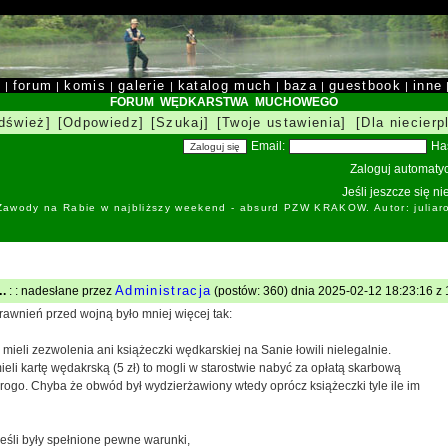
y
forum
komis
galerie
katalog much
baza
guestbook
inne
|
|
|
|
|
|
|
FORUM WĘDKARSTWA MUCHOWEGO
dśwież]
[Odpowiedz]
[Szukaj]
[Twoje ustawienia]
[Dla niecierp
Email:
Ha
Zaloguj automatyc
Jeśli jeszcze się n
 Zawody na Rabie w najbliższy weekend - absurd PZW KRAKOW. Autor: juliar
Administracja
….
: : nadesłane przez
(postów: 360) dnia 2025-02-12 18:23:16 z 
awnień przed wojną było mniej więcej tak:
 mieli zezwolenia ani książeczki wędkarskiej na Sanie łowili nielegalnie.
ieli kartę wędakrską (5 zł) to mogli w starostwie nabyć za opłatą skarbową
rogo. Chyba że obwód był wydzierżawiony wtedy oprócz książeczki tyle ile im
jeśli były spełnione pewne warunki,