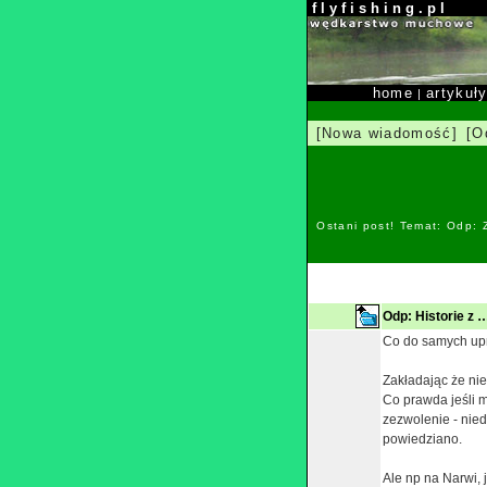
f l y f i s h i n g . p l
home
artykuł
|
[Nowa wiadomość]
[O
Ostani post! Temat: Odp:
Odp: Historie z 
Co do samych upr
Zakładając że nie
Co prawda jeśli m
zezwolenie - nied
powiedziano.
Ale np na Narwi, 