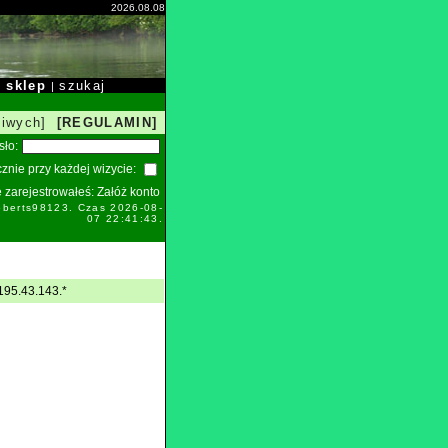
2026.08.08
sklep
szukaj
|
|
liwych]
[REGULAMIN]
sło:
znie przy każdej wizycie:
ie zarejestrowałeś:
Załóż konto
oberts98123. Czas 2026-08-
07 22:41:43.
195.43.143.*