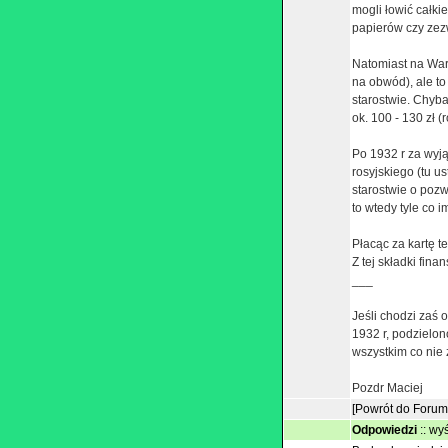
mogli łowić całki
papierów czy zezw
Natomiast na War
na obwód), ale to
starostwie. Chyb
ok. 100 - 130 zł 
Po 1932 r za wyj
rosyjskiego (tu u
starostwie o poz
to wtedy tyle co 
Płacąc za kartę t
Z tej składki fin
___
Jeśli chodzi zaś 
1932 r, podzielon
wszystkim co nie
Pozdr Maciej
[Powrót do Forum
Odpowiedzi
::
wyś