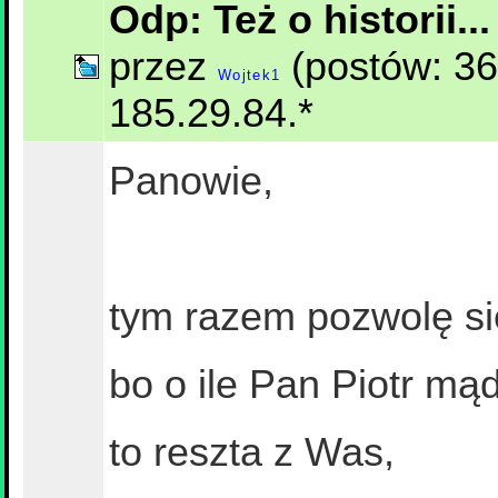
Odp: Też o historii..
przez
(postów: 36
Wojtek1
185.29.84.*
Panowie,
tym razem pozwolę si
bo o ile Pan Piotr mą
to reszta z Was,