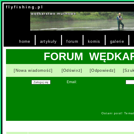
f l y f i s h i n g . p l
|
|
|
|
|
home
artykuły
forum
komis
galerie
FORUM WĘDKA
[Nowa wiadomość]
[Odśwież]
[Odpowiedz]
[Szuk
Email:
Ostani post! Tema