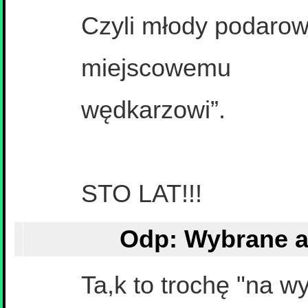
Czyli młody podaro
miejscowemu
wędkarzowi”.
STO LAT!!!
Ta,k to trochę "na w