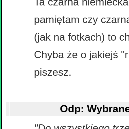
Ta czarna niemiecka
pamiętam czy czarn
(jak na fotkach) to c
Chyba że o jakiejś "
piszesz.
"Do wszystkiego trz