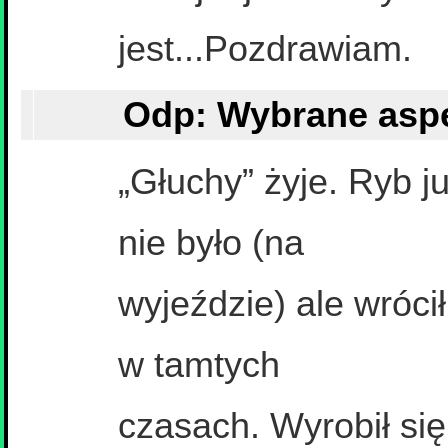
jest...Pozdrawiam.
„Głuchy” żyje. Ryb j
nie było (na
wyjeździe) ale wróci
w tamtych
czasach. Wyrobił się