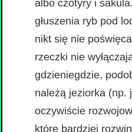
albo czotyry i sakula
głuszenia ryb pod l
nikt się nie poświęc
rzeczki nie wyłączaj
gdzieniegdzie, podob
należą jeziorka (np. 
oczywiście rozwojow
które bardziej rozwi