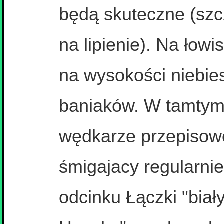
będą skuteczne (szc
na lipienie). Na łow
na wysokości niebie
baniaków. W tamtym 
wędkarze przepisow
śmigajacy regularnie
odcinku Łączki "biał