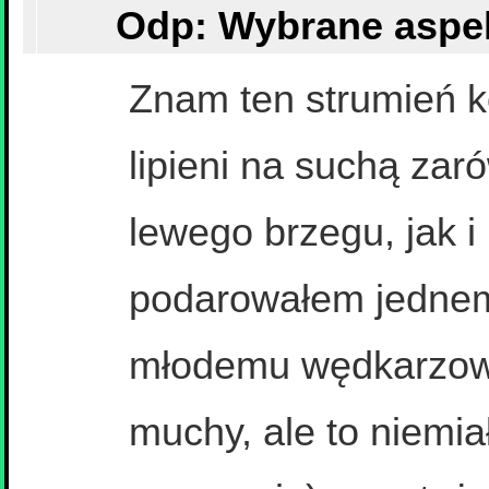
Znam ten strumień ko
lipieni na suchą zar
lewego brzegu, jak i
podarowałem jedne
młodemu wędkarzowi 
muchy, ale to niemia