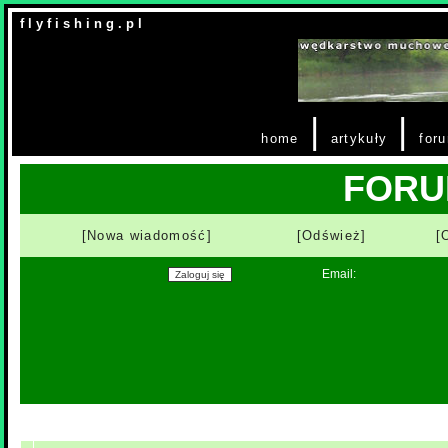
f l y f i s h i n g . p l
|
|
home
artykuły
for
FOR
[Nowa wiadomość]
[Odśwież]
[
Email: