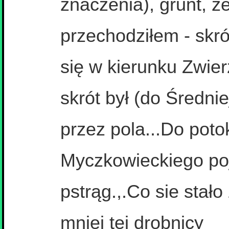
znaczenia), grunt, ż
przechodziłem - skr
się w kierunku Zwie
skrót był (do Średnie
przez pola...Do pot
Myczkowieckiego poj
pstrąg.,.Co sie stał
mniej tej drobnicy