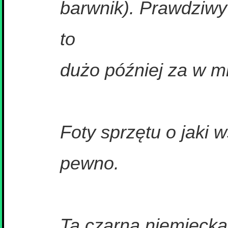
barwnik). Prawdziwy 
to
dużo później za w m
Foty sprzętu o jaki 
pewno.
Ta czarna niemiecka