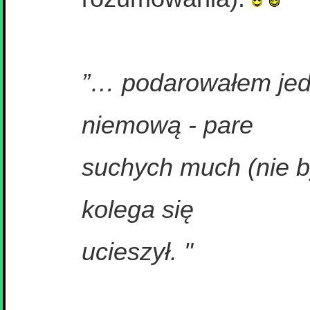
”… podarowałem je
niemową - pare
suchych much (nie by
kolega się
ucieszył. "