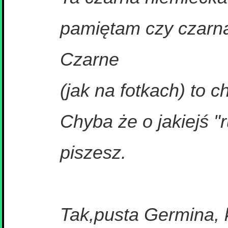
pamiętam czy czarn
Czarne
(jak na fotkach) to c
Chyba że o jakiejś "
piszesz.
Tak,pusta Germina, k