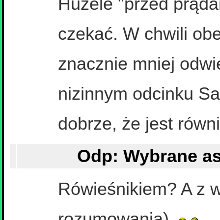
Huzele "przed prądam
czekać. W chwili ob
znacznie mniej odwi
nizinnym odcinku S
dobrze, że jest równ
Rówieśnikiem? A z w
rozumowania).