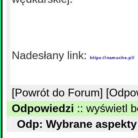
Nadesłany link:
https://namuche.pl/
[Powrót do Forum]
[Odpo
Odpowiedzi
::
wyświetl b