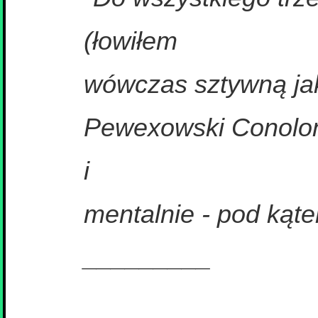
(łowiłem
wówczas sztywną jak
Pewexowski Conolon 
i
mentalnie - pod kąte
_________