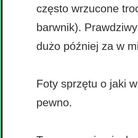
często wrzucone tro
barwnik). Prawdziwy 
dużo później za w m
Foty sprzętu o jaki 
pewno.