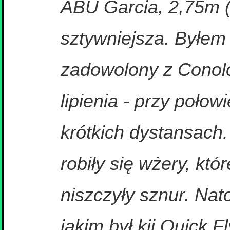
ABU Garcia, 2,75m (z
sztywniejsza. Byłem
zadowolony z Conolon
lipienia - przy połow
krótkich dystansach. 
robiły się wżery, któr
niszczyły sznur. Na
jakim był kij Quick 