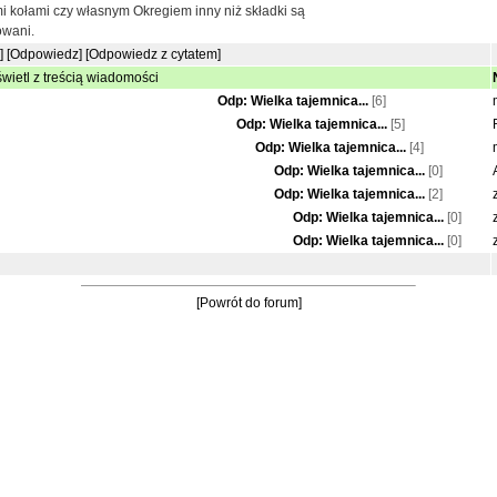
i kołami czy własnym Okregiem inny niż składki są
owani.
]
[Odpowiedz]
[Odpowiedz z cytatem]
wietl z treścią wiadomości
Odp: Wielka tajemnica...
[6]
Odp: Wielka tajemnica...
[5]
Odp: Wielka tajemnica...
[4]
Odp: Wielka tajemnica...
[0]
Odp: Wielka tajemnica...
[2]
Odp: Wielka tajemnica...
[0]
Odp: Wielka tajemnica...
[0]
[Powrót do forum]