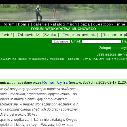
y
forum
komis
galerie
katalog much
baza
guestbook
inne
|
|
|
|
|
|
|
FORUM WĘDKARSTWA MUCHOWEGO
dśwież]
[Odpowiedz]
[Szukaj]
[Twoje ustawienia]
[Dla niecierp
Email:
Ha
Zaloguj automatyc
Jeśli jeszcze się n
 Zawody na Rabie w najbliższy weekend - absurd PZW KRAKOW. Autor: juliar
Roman Cyfra
mnica...
: : nadesłane przez
(postów: 357) dnia 2025-02-17 11:20:
ie żyć bez pracy społecznej to najpierw stwórzcie
będzie umożliwiał, organizował i optymalizował...bo
gadanie to marzę o chwili gdy pod budynkiem
tkniesz się, w pewien słoneczny poniedziałek, o 7
ięcy członków okręgu chętnych do pracy społecznej.
,NS urósł o okolo 30 % .
cznie z wędkarzami, którzy nie działają w Okręgu.
 gdzie, ani kiedy, ani czym. Wszyscy, którzy mają