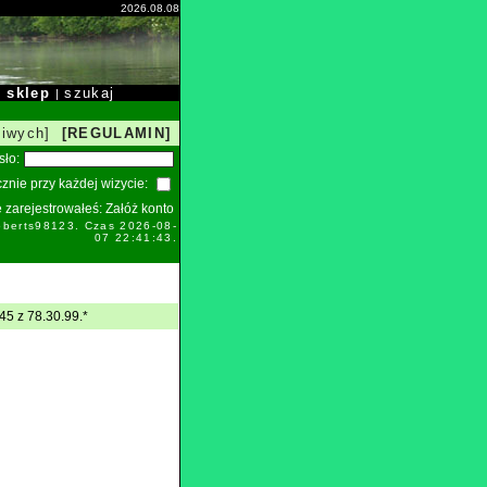
2026.08.08
sklep
szukaj
|
|
liwych]
[REGULAMIN]
sło:
znie przy każdej wizycie:
ie zarejestrowałeś:
Załóż konto
oberts98123. Czas 2026-08-
07 22:41:43.
45 z 78.30.99.*