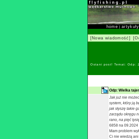
f l y f i s h i n g . p l
home
artykuł
|
[Nowa wiadomość]
[O
Ostani post! Temat: Odp:
Odp: Wielka taje
Jak już nie możec
system, który ją 
jak słyszę takie 
zarządu okręgu na
rano, na pięć tys
6858 na 09.2024 
Mam problem wyłą
Ci nie wiedzą ani