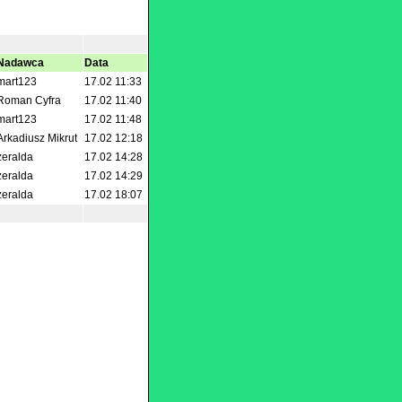
Nadawca
Data
mart123
17.02 11:33
Roman Cyfra
17.02 11:40
mart123
17.02 11:48
Arkadiusz Mikrut
17.02 12:18
zeralda
17.02 14:28
zeralda
17.02 14:29
zeralda
17.02 18:07