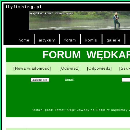
f l y f i s h i n g . p l
|
|
|
|
|
home
artykuły
forum
komis
galerie
FORUM WĘDKA
[Nowa wiadomość]
[Odśwież]
[Odpowiedz]
[Szuk
Email:
Ostani post! Temat: Odp: Zawody na Rabie w najbliższy