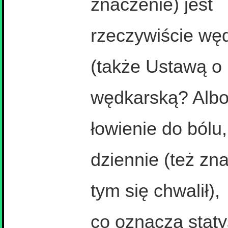
znaczenie) jest
rzeczywiście w
(także Ustawą o 
wędkarską? Alb
łowienie do bólu, 
dziennie (też zn
tym się chwalił),
co oznacza staty