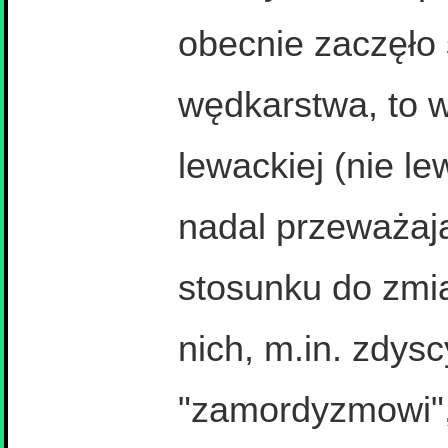
obecnie zaczęło 
wędkarstwa, to w
lewackiej (nie le
nadal przeważaj
stosunku do zmi
nich, m.in. zdysc
"zamordyzmowi",