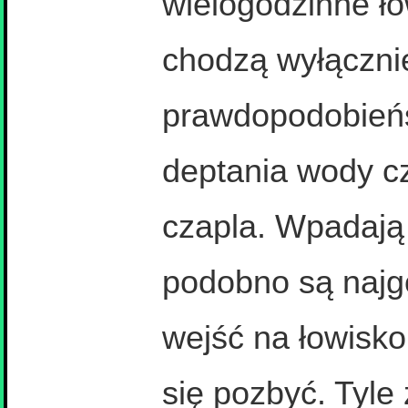
wielogodzinne ło
chodzą wyłączni
prawdopodobieńs
deptania wody cz
czapla. Wpadają 
podobno są najgor
wejść na łowisko
się pozbyć. Tyle