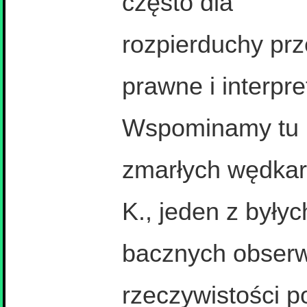
często dla
rozpierduchy prz
prawne i interpr
Wspominamy tu
zmarłych wędkarz
K., jeden z były
bacznych obser
rzeczywistości p