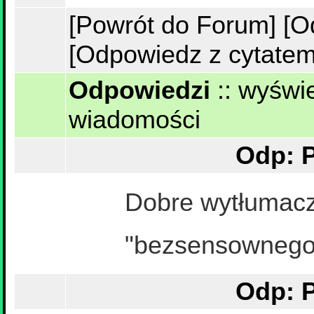
[Powrót do Forum]
[O
[Odpowiedz z cytatem
Odpowiedzi
::
wyświe
wiadomości
Odp: P
Dobre wytłumacz
"bezsensownego 
Odp: P