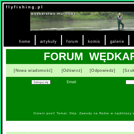
f l y f i s h i n g . p l
|
|
|
|
|
home
artykuły
forum
komis
galerie
FORUM WĘDKA
[Nowa wiadomość]
[Odśwież]
[Odpowiedz]
[Szuk
Email:
Ostani post! Temat: Odp: Zawody na Rabie w najbliższy