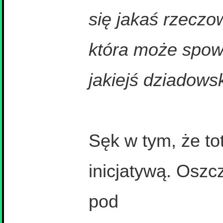
się jakaś rzeczo
która może spow
jakiejś dziadowsk
Sęk w tym, że tot
inicjatywą. Oszc
pod