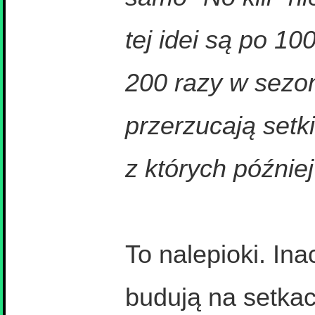
tej idei są po 100
200 razy w sezo
przerzucają setki
z których późnie
To nalepioki. Ina
budują na setka