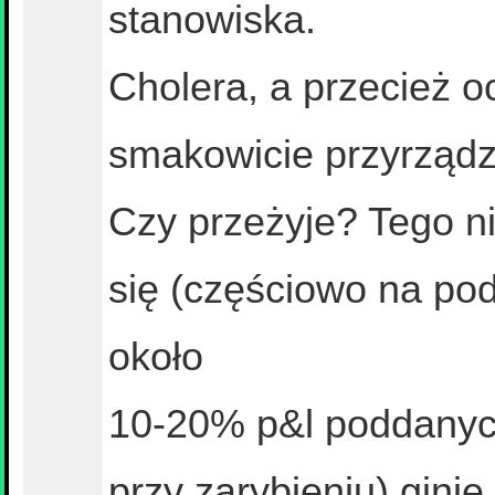
stanowiska.
Cholera, a przecież 
smakowicie przyrządz
Czy przeżyje? Tego n
się (częściowo na po
około
10-20% p&l poddanych
przy zarybieniu) ginie