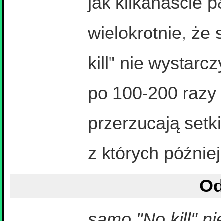
jak kilkanaście p
wielokrotnie, że
kill" nie wystarcz
po 100-200 razy
przerzucają setki
z których późnie
Od
samo "No kill" n