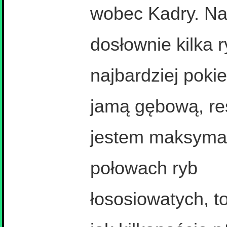
wobec Kadry. Na
dosłownie kilka r
najbardziej pok
jamą gębową, r
jestem maksymal
połowach ryb
łososiowatych, to