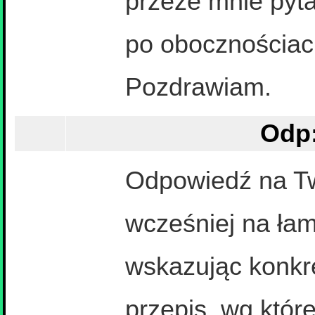
przeze mnie pyta
po obocznościac
Pozdrawiam.
Odp:
Odpowiedź na Tw
wcześniej na łam
wskazując konkr
przepis, wg które