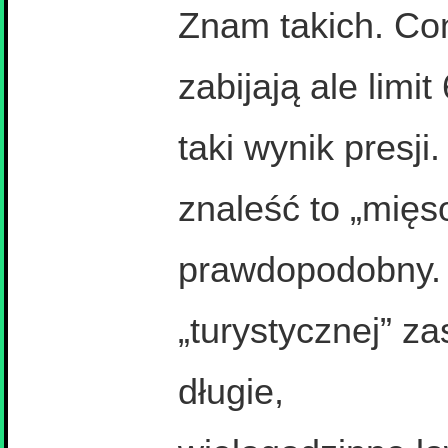
Znam takich. Con
zabijają ale limi
taki wynik presji
znaleść to „mięso
prawdopodobny. 
„turystycznej” z
długie,