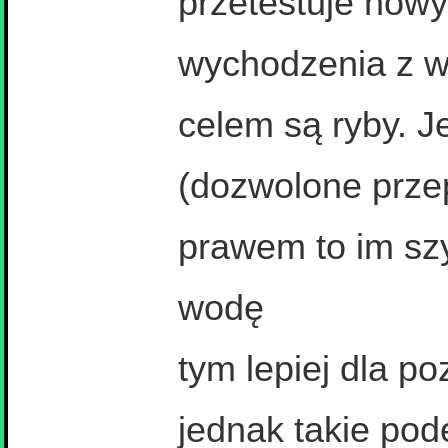
przetestuje now
wychodzenia z w
celem są ryby. J
(dozwolone prze
prawem to im szy
wodę
tym lepiej dla po
jednak takie pod