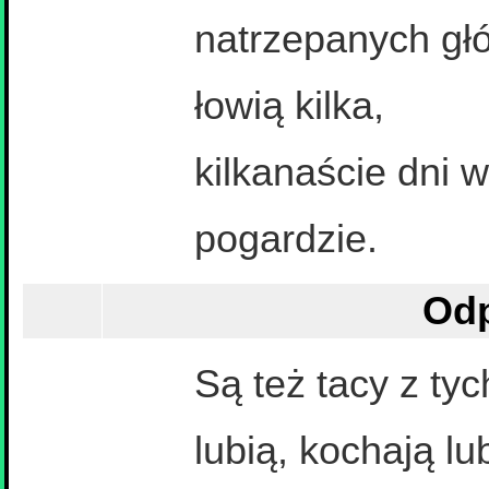
natrzepanych głó
łowią kilka,
kilkanaście dni 
pogardzie.
Odp
Są też tacy z ty
lubią, kochają l