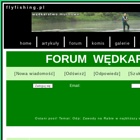
f l y f i s h i n g . p l
|
|
|
|
|
home
artykuły
forum
komis
galerie
FORUM WĘDKA
[Nowa wiadomość]
[Odśwież]
[Odpowiedz]
[Szuk
Email:
Ostani post! Temat: Odp: Zawody na Rabie w najbliższy