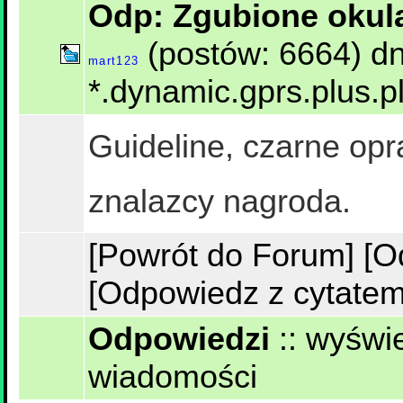
Odp: Zgubione okul
(postów: 6664) dn
mart123
*.dynamic.gprs.plus.p
Guideline, czarne opr
znalazcy nagroda.
[Powrót do Forum]
[O
[Odpowiedz z cytatem
Odpowiedzi
::
wyświe
wiadomości