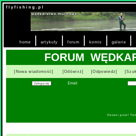
f l y f i s h i n g . p l
|
|
|
|
|
home
artykuły
forum
komis
galerie
FORUM WĘDKA
[Nowa wiadomość]
[Odśwież]
[Odpowiedz]
[Szuk
Email:
Ostani post! Te