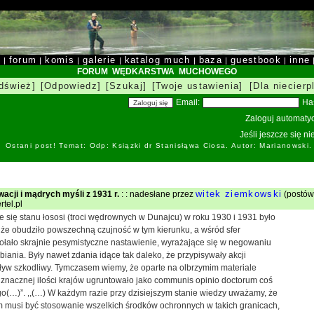
y
forum
komis
galerie
katalog much
baza
guestbook
inne
|
|
|
|
|
|
|
FORUM WĘDKARSTWA MUCHOWEGO
dśwież]
[Odpowiedz]
[Szukaj]
[Twoje ustawienia]
[Dla niecierp
Email:
Ha
Zaloguj automatyc
Jeśli jeszcze się n
Ostani post! Temat: Odp: Ksiązki dr Stanisłąwa Ciosa. Autor: Marianowski
witek ziemkowski
acji i mądrych myśli z 1931 r.
: : nadesłane przez
(postów
rtel.pl
e się stanu łososi (troci wędrownych w Dunajcu) w roku 1930 i 1931 było
 że obudziło powszechną czujność w tym kierunku, a wśród sfer
łało skrajnie pesymistyczne nastawienie, wyrażające się w negowaniu
biania. Były nawet zdania idące tak daleko, że przypisywały akcji
ływ szkodliwy. Tymczasem wiemy, że oparte na olbrzymim materiale
znacznej ilości krajów ugruntowało jako communis opinio doctorum coś
o(…)”. ,,(…) W każdym razie przy dzisiejszym stanie wiedzy uważamy, że
musi być stosowanie wszelkich środków ochronnych w takich granicach,