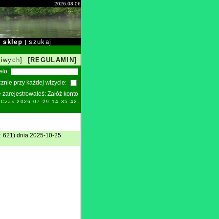
2026.08.06
sklep
szukaj
|
|
liwych]
[REGULAMIN]
sło:
znie przy każdej wizycie:
ie zarejestrowałeś:
Załóż konto
. Czas 2026-07-29 14:35:42.
: 621) dnia 2025-10-25