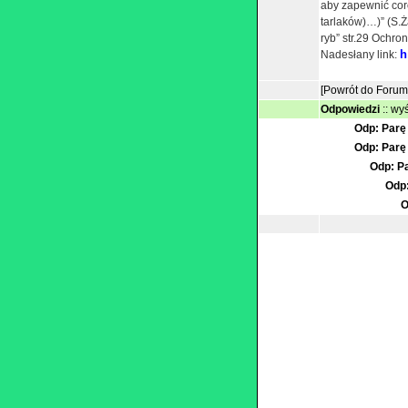
aby zapewnić cor
tarlaków)…)” (S.Ż
ryb” str.29 Ochr
h
Nadesłany link:
[Powrót do Forum
Odpowiedzi
::
wyś
Odp: Parę 
Odp: Parę 
Odp: Pa
Odp:
O