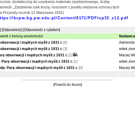
ocznie, dostateczną do uzyskania materiału zarybieniowego, liczbę
arnecki ,,Zarybienie rzek trocią i łososiem z punktu widzenia ochrony tych
ona Przyrody rocznik 12 Warszawa 1932)
ttps://bcpw.bg.pw.edu.pl/Content/8171/PDF/op32_z12.pdf
]
[Odpowiedz]
[Odpowiedz z cytatem]
wietl z treścią wiadomości
Nadawca
obserwacji i mądrych myśli z 1931 r.
[0]
Administr
obserwacji i mądrych myśli z 1931 r.
[3]
witek zie
rę obserwacji i mądrych myśli z 1931 r.
[2]
Maciej Wi
 Parę obserwacji i mądrych myśli z 1931 r.
[1]
witek zie
dp: Parę obserwacji i mądrych myśli z 1931 r.
[0]
Maciej Wi
[Powrót do forum]