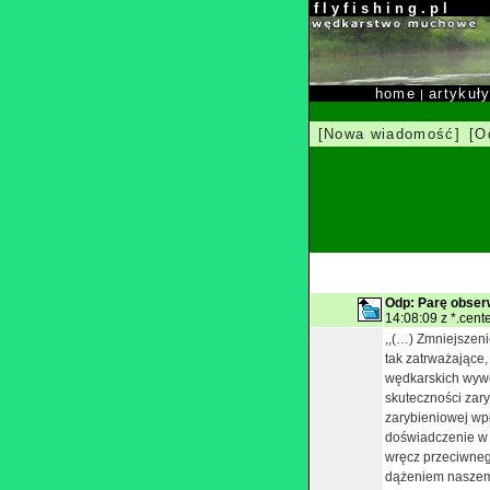
f l y f i s h i n g . p l
home
artykuł
|
[Nowa wiadomość]
[O
Odp: Parę obserw
14:08:09 z *.cente
,,(…) Zmniejszeni
tak zatrważające,
wędkarskich wywo
skuteczności zary
zarybieniowej wp
doświadczenie w 
wręcz przeciwneg
dążeniem naszem 