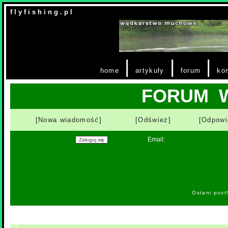
f l y f i s h i n g . p l
|
|
|
home
artykuły
forum
ko
FORUM 
[Nowa wiadomość]
[Odśwież]
[Odpowi
Email:
Ostani post