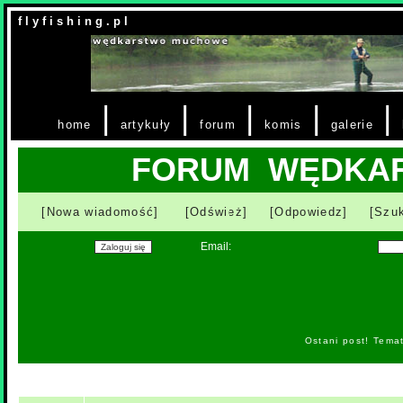
f l y f i s h i n g . p l
|
|
|
|
|
home
artykuły
forum
komis
galerie
FORUM WĘDKA
[Nowa wiadomość]
[Odśwież]
[Odpowiedz]
[Szuk
Email:
Ostani post! Tema