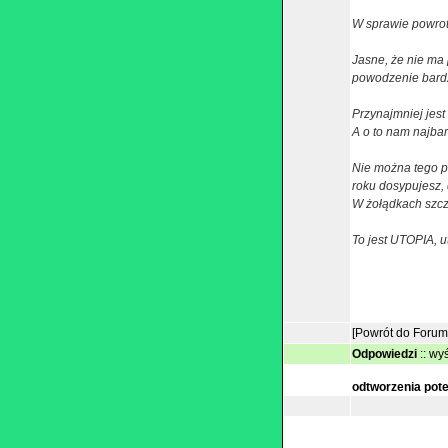
W sprawie powrot
Jasne, że nie ma
powodzenie bard
Przynajmniej jest 
A o to nam najbar
Nie można tego po
roku dosypujesz, 
W żołądkach szcz
To jest UTOPIA, ut
[Powrót do Forum
Odpowiedzi
::
wyś
odtworzenia pot