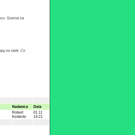
jscu. Szansa na
ją na stałe. Co
Nadawca
Data
Robert
01.11
Kostecki
14:21