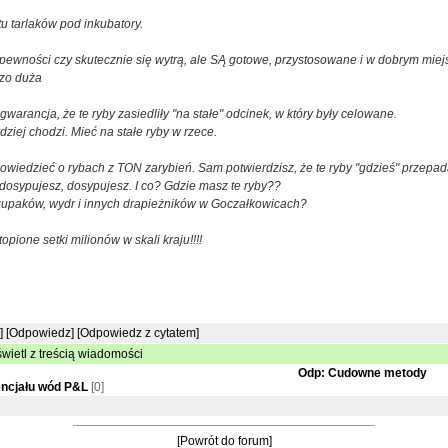
u tarlaków pod inkubatory.
 pewności czy skutecznie się wytrą, ale SĄ gotowe, przystosowane i w dobrym mie
zo duża
gwarancja, że te ryby zasiedliły "na stałe" odcinek, w który były celowane.
dziej chodzi. Mieć na stałe ryby w rzece.
wiedzieć o rybach z TON zarybień. Sam potwierdzisz, że te ryby "gdzieś" przepada
dosypujesz, dosypujesz. I co? Gdzie masz te ryby??
upaków, wydr i innych drapieżników w Goczałkowicach?
opione setki milionów w skali kraju!!!!
]
[Odpowiedz]
[Odpowiedz z cytatem]
wietl z treścią wiadomości
Odp: Cudowne metody
encjału wód P&L
[0]
[Powrót do forum]