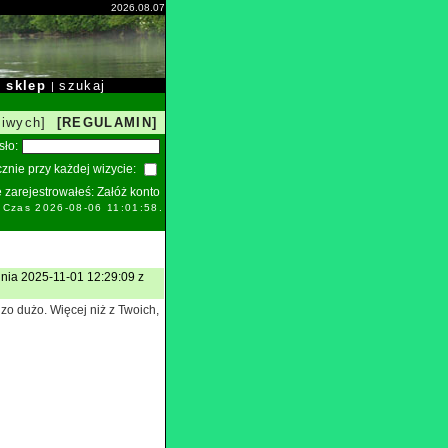
2026.08.07
sklep
szukaj
|
|
liwych]
[REGULAMIN]
sło:
znie przy każdej wizycie:
ie zarejestrowałeś:
Załóż konto
. Czas 2026-08-06 11:01:58.
nia 2025-11-01 12:29:09 z
zo dużo. Więcej niż z Twoich,