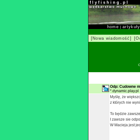
f l y f i s h i n g . p l
home
artykuł
|
[Nowa wiadomość]
[O
O
Odp: Cudowne me
*.dynamic.play.pl
Myślę, że większo
z których nie wyni
To będzie zawsze 
I zawsze sie odpo
W Macieja jest je