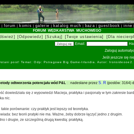
y
forum
komis
galerie
katalog much
baza
guestbook
inne
|
|
|
|
|
|
|
FORUM WĘDKARSTWA MUCHOWEGO
dśwież]
[Odpowiedz]
[Szukaj]
[Twoje ustawienia]
[Dla niecierp
Email:
Ha
Zaloguj automatyc
Jeśli jeszcze się n
stani post! Temat: Odp: Pstragowe Big Game-Irlandia. Autor: Ironsideоoe2
S.R
tody odtworzenia potencjału wód P&L
: : nadesłane przez
(postów: 3164) d
ść dowiedziała się z wypowiedzi Macieja, praktyka i pasjonaty w tym zakresie bard
ka nic.
takie porównanie: czy praktyk jest lepszy od teoretyka.
wiada: bez teorii pratyki nie ma. Ważne, żeby dobrze łączyć jedno z drugim.
dno i drugie, ze szczególną drugą kwestią: praktyką.