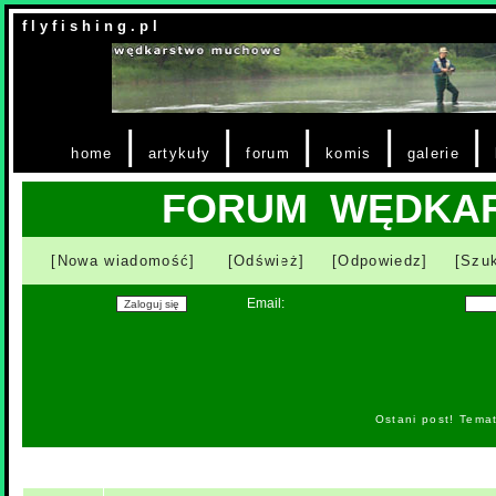
f l y f i s h i n g . p l
|
|
|
|
|
home
artykuły
forum
komis
galerie
FORUM WĘDKA
[Nowa wiadomość]
[Odśwież]
[Odpowiedz]
[Szuk
Email:
Ostani post! Tema