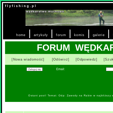
f l y f i s h i n g . p l
|
|
|
|
|
home
artykuły
forum
komis
galerie
FORUM WĘDKA
[Nowa wiadomość]
[Odśwież]
[Odpowiedz]
[Szuk
Email:
Ostani post! Temat: Odp: Zawody na Rabie w najbliższy