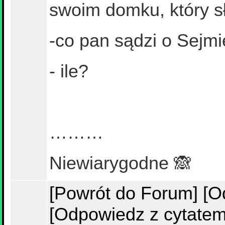
swoim domku, który sł
-co pan sądzi o Sejm
- ile?
………
Niewiarygodne 🙈
[Powrót do Forum]
[O
[Odpowiedz z cytatem