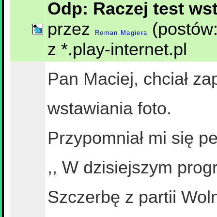
Odp: Raczej test wst
przez
(postów:
Roman Magiera
z *.play-internet.pl
Pan Maciej, chciał z
wstawiania foto.
Przypomniał mi się pe
,, W dzisiejszym pro
Szczerbę z partii Wo