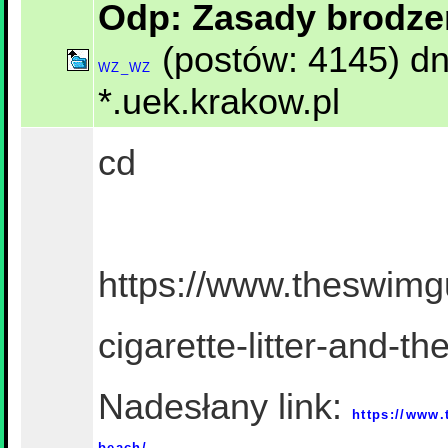
Odp: Zasady brodze
(postów: 4145) dn
WZ_WZ
*.uek.krakow.pl
cd
https://www.theswimg
cigarette-litter-and-t
Nadesłany link:
https://www.
beach/