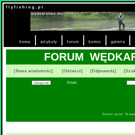
f l y f i s h i n g . p l
|
|
|
|
|
home
artykuły
forum
komis
galerie
FORUM WĘDKA
[Nowa wiadomość]
[Odśwież]
[Odpowiedz]
[Szuk
Email:
Ostani post! Tema