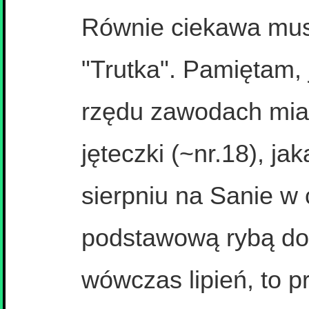
Równie ciekawa musz
"Trutka". Pamiętam, 
rzędu zawodach miał
jęteczki (~nr.18), jak
sierpniu na Sanie w
podstawową rybą do 
wówczas lipień, to 