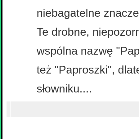
niebagatelne znaczen
Te drobne, niepozorn
wspólna nazwę "Pap
też "Paproszki", dla
słowniku....