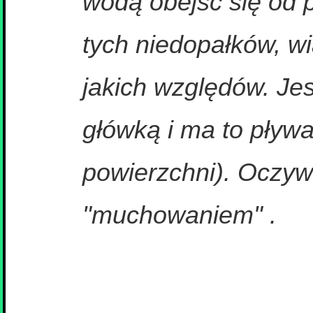
wodą obejść się od 
tych niedopałków, w
jakich względów. Jes
główką i ma to pływ
powierzchni). Oczyw
"muchowaniem" .