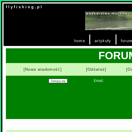
f l y f i s h i n g . p l
|
|
home
artykuły
foru
FORU
[Nowa wiadomość]
[Odśwież]
[O
Email: