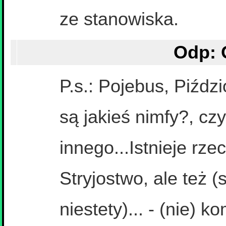
ze stanowiska.
P.s.: Pojebus, Piźdz
są jakieś nimfy?, cz
innego...Istnieje rz
Stryjostwo, ale też (s
niestety)... - (nie)