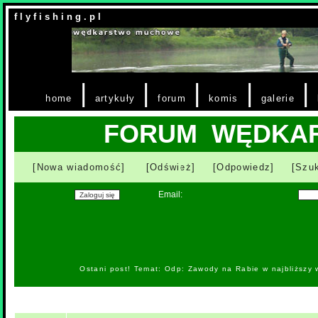
f l y f i s h i n g . p l
|
|
|
|
|
home
artykuły
forum
komis
galerie
FORUM WĘDKA
[Nowa wiadomość]
[Odśwież]
[Odpowiedz]
[Szuk
Email:
Ostani post! Temat: Odp: Zawody na Rabie w najbliższy