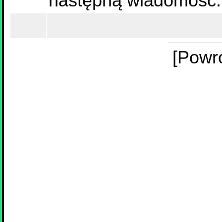
następną wiadomość.
[Powr