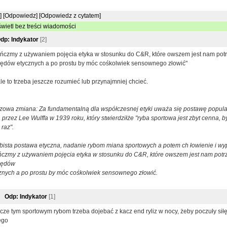
]
[Odpowiedz]
[Odpowiedz z cytatem]
wietl bez treści wiadomości
dp: Indykator
[2]
ńczmy z używaniem pojęcia etyka w stosunku do C&R, które owszem jest nam potr
ędów etycznych a po prostu by móc cośkolwiek sensownego złowić"
le to trzeba jeszcze rozumieć lub przynajmniej chcieć.
zowa zmiana: Za fundamentalną dla współczesnej etyki uważa się postawę popu
. przez Lee Wulffa w 1939 roku, który stwierdziłże "ryba sportowa jest zbyt cenna, by
 raz".
bista postawa etyczna, nadanie rybom miana sportowych a potem ch łowienie i wy
czmy z używaniem pojęcia etyka w stosunku do C&R, które owszem jest nam potrz
lędów
znych a po prostu by móc cośkolwiek sensownego złowić.
Odp: Indykator
[1]
cze tym sportowym rybom trzeba dojebać z kacz end ryliz w nocy, żeby poczuły siłę 
ego