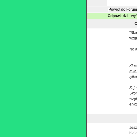
[Powrót do Forum
Odpowiedzi
::
wyś
O
"Sko
wzgl
No a
Kluc
m.in
tylko
Zaje
Skoń
wzg
etyc
Jesz
biał