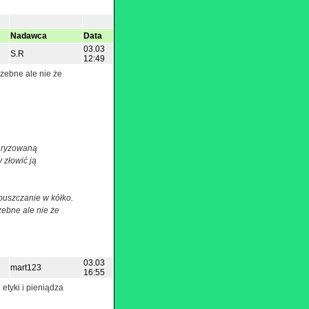
Nadawca
Data
03.03
S.R
12:49
zebne ale nie że
laryzowaną
 złowić ją
puszczanie w kółko.
ebne ale nie że
03.03
mart123
16:55
etyki i pieniądza