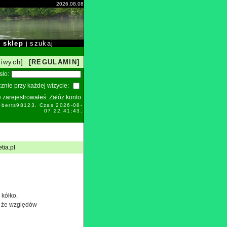
2026.08.08
sklep
szukaj
|
|
liwych]
[REGULAMIN]
sło:
znie przy każdej wizycie:
ie zarejestrowałeś:
Załóż konto
oberts98123. Czas 2026-08-
07 22:41:43.
tia.pl
 kółko.
e że względów