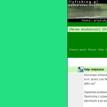
f l y f i s h i n g . p l
home
artykuł
|
[Nowa wiadomość]
[O
Ostani post! Temat: Odp:
Odp: Indykator
: 
Kluczowa zmiana:
m.in. przez Lee Wu
tylko raz".
Zajebista postaw
Skończmy z używa
etycznych a po p