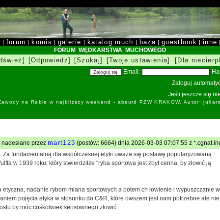
y
forum
komis
galerie
katalog much
baza
guestbook
inne
|
|
|
|
|
|
|
FORUM WĘDKARSTWA MUCHOWEGO
dśwież]
[Odpowiedz]
[Szukaj]
[Twoje ustawienia]
[Dla niecierp
Email:
Ha
Zaloguj automatyc
Jeśli jeszcze się n
 Zawody na Rabie w najbliższy weekend - absurd PZW KRAKOW. Autor: juliar
mart123
: nadesłane przez
(postów: 6664) dnia 2026-03-03 07:07:55 z *.cgnat.ine
 Za fundamentalną dla współczesnej etyki uważa się postawę popularyzowaną
lffa w 1939 roku, który stwierdziłże "ryba sportowa jest zbyt cenna, by złowić ją
a etyczna, nadanie rybom miana sportowych a potem ch łowienie i wypuszczanie w
niem pojęcia etyka w stosunku do C&R, które owszem jest nam potrzebne ale ni
rostu by móc cośkolwiek sensownego złowić.