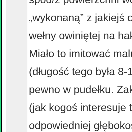
„wykonaną” z jakiejś 
wełny owiniętej na h
Miało to imitować mal
(długość tego była 8
pewno w pudełku. Zak
(jak kogoś interesuje 
odpowiedniej głębokoś