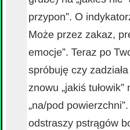
przypon”. O indykato
Może przez zakaz, pre
emocje”. Teraz po Tw
spróbuję czy zadział
znowu „jakiś tułowik
„na/pod powierzchni”.
odstraszy pstrągów bo 