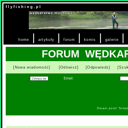
f l y f i s h i n g . p l
|
|
|
|
|
home
artykuły
forum
komis
galerie
FORUM WĘDKA
[Nowa wiadomość]
[Odśwież]
[Odpowiedz]
[Szuk
Email:
Ostani post! Tema