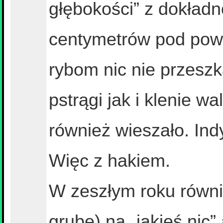
głębokości” z dokładn
centymetrów pod powi
rybom nic nie przesz
pstrągi jak i klenie wa
również wieszało. Ind
Więc z hakiem.
W zeszłym roku równie
grube) na „jakieś nic” 