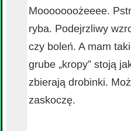
Mooooooożeeee. Pstrą
ryba. Podejrzliwy wzr
czy boleń. A mam taki
grube „kropy” stoją ja
zbierają drobinki. Mo
zaskoczę.