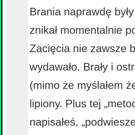
Brania naprawdę były
znikał momentalnie p
Zacięcia nie zawsze 
wydawało. Brały i ost
(mimo że myślałem że 
lipiony. Plus tej „meto
napisałeś, „podwiesz