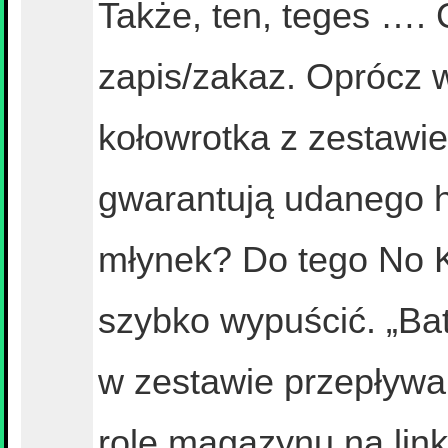
Także, ten, teges …. 
zapis/zakaz. Oprócz
kołowrotka z zestawie
gwarantują udanego h
młynek? Do tego No Ki
szybko wypuścić. „Bat
w zestawie przepływ
rolę magazynu na lin