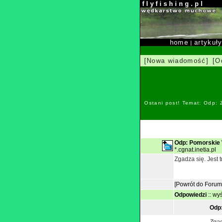
f l y f i s h i n g . p l
home
artykuł
|
[Nowa wiadomość]
[O
Ostani post! Temat: Odp:
Odp: Pomorskie
*.cgnat.inetia.pl
Zgadza się. Jest 
[Powrót do Forum
Odpowiedzi
::
wyś
Odp