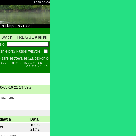
2026.08.08
sklep
szukaj
|
|
liwych]
[REGULAMIN]
sło:
znie przy każdej wizycie:
ie zarejestrowałeś:
Załóż konto
oberts98123. Czas 2026-08-
07 22:41:43.
6-03-10 21:19:39 z
fiszingu.
dawca
Data
10.03
mi
21:42