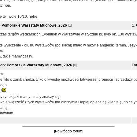
za się. Jest trochę głupawych i lanserskich, obco brzmiących nazw i terminów w 
iszingu.
ę te Twoje 10/10, hehe.
: Pomorskie Warsztaty Muchowe, 2026
[1]
S. 
zas targów wędkarskich Evolution w Warszawie w styczniu br. było ok. 130 wysta
e
te wyliczenie - ok. 80 wystawców (polskich!) miało w nazwie angielski termin. Język
ku.
y, takie mamy czasy.
dp: Pomorskie Warsztaty Muchowe, 2026
[0]
Fo
m.
ie tylo o zanik chodzi, tylko o kwestię możliwości łatwiejszej promocji i sprzedaży 
zego
u
 rynek jaki mamy - mały znaczy się.
wnie więszość z tych wystawców ma olbrzymią i lepiej opłacalnę klientelę, po cały
aną ...
drawiam.
[Powrót do forum]