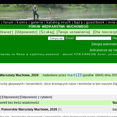
y
forum
komis
galerie
katalog much
baza
guestbook
inne
|
|
|
|
|
|
|
FORUM WĘDKARSTWA MUCHOWEGO
dśwież]
[Odpowiedz]
[Szukaj]
[Twoje ustawienia]
[Dla niecierp
Email:
Ha
Zaloguj automatyc
Jeśli jeszcze się n
 Zawody na Rabie w najbliższy weekend - absurd PZW KRAKOW. Autor: juliar
mart123
 Warsztaty Muchowe, 2026
: : nadesłane przez
(postów: 6664) dnia 202
trochę głupawych i lanserskich, obco brzmiących nazw i terminów w tym naszym flaj
]
[Odpowiedz]
[Odpowiedz z cytatem]
wietl bez treści wiadomości
Na
: Pomorskie Warsztaty Muchowe, 2026
[0]
ba