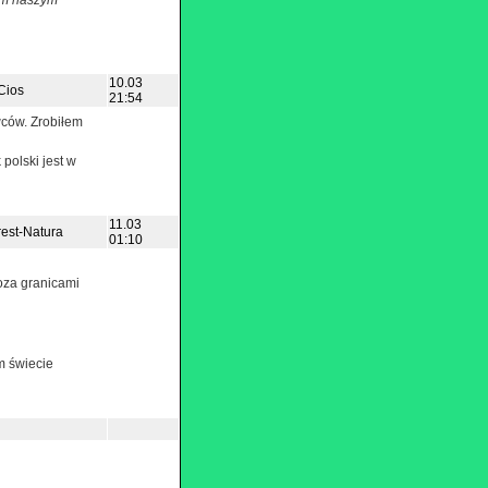
tym naszym
10.03
Cios
21:54
wców. Zrobiłem
 polski jest w
11.03
rest-Natura
01:10
poza granicami
m świecie