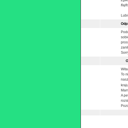
Zgad
flajf
Lubi
Odp
Podc
sobi
pros
zani
Sorr
O
Wita
To n
nas
kraj
Mamy
A pe
rozsi
Poz