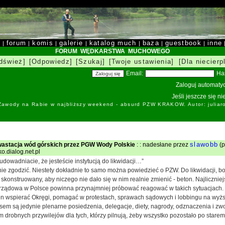
y
forum
komis
galerie
katalog much
baza
guestbook
inne
|
|
|
|
|
|
|
FORUM WĘDKARSTWA MUCHOWEGO
dśwież]
[Odpowiedz]
[Szukaj]
[Twoje ustawienia]
[Dla niecierp
Email:
Ha
Zaloguj automatyc
Jeśli jeszcze się n
 Zawody na Rabie w najbliższy weekend - absurd PZW KRAKOW. Autor: juliar
slawobb
wastacja wód górskich przez PGW Wody Polskie
: : nadesłane przez
(p
ko.dialog.net.pl
udowadniacie, że jesteście instytucją do likwidacji…”
nie zgodzić. Niestety dokładnie to samo można powiedzieć o PZW. Do likwidacji, bo
ak skonstruowany, aby niczego nie dało się w nim realnie zmienić - beton. Najlicznie
rządowa w Polsce powinna przynajmniej próbować reagować w takich sytuacjach.
n wspierać Okręgi, pomagać w protestach, sprawach sądowych i lobbingu na wyż
em są jedynie plenarne posiedzenia, delegacje, diety, nagrody, odznaczenia i zwo
em drobnych przywilejów dla tych, którzy pilnują, żeby wszystko pozostało po starem