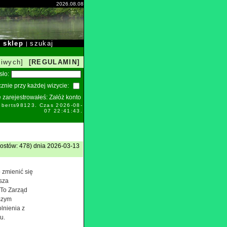
2026.08.08
sklep
szukaj
|
|
liwych]
[REGULAMIN]
sło:
znie przy każdej wizycie:
ie zarejestrowałeś:
Załóż konto
oberts98123. Czas 2026-08-
07 22:41:43.
ostów: 478) dnia 2026-03-13
 zmienić się
jsza
 To Zarząd
szym
lnienia z
u.