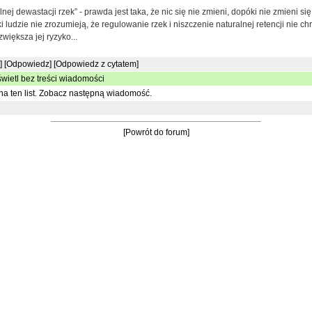
lnej dewastacji rzek” - prawda jest taka, że nic się nie zmieni, dopóki nie zmieni s
 ludzie nie zrozumieją, że regulowanie rzek i niszczenie naturalnej retencji nie ch
większa jej ryzyko...
]
[Odpowiedz]
[Odpowiedz z cytatem]
wietl bez treści wiadomości
a ten list.
Zobacz następną wiadomość.
[Powrót do forum]