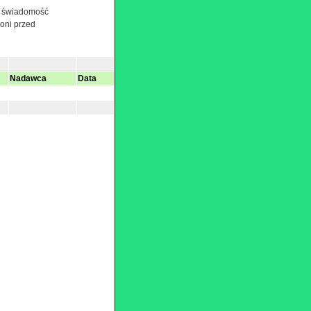
ię świadomość
roni przed
Nadawca
Data