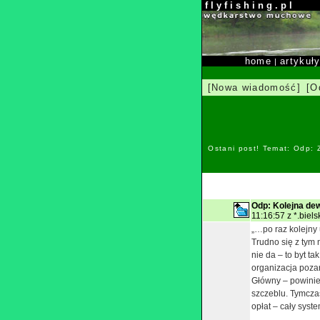
f l y f i s h i n g . p l
home
artykuł
|
[Nowa wiadomość]
[O
Ostani post! Temat: Odp:
Odp: Kolejna de
11:16:57 z *.biels
„…po raz kolejny 
Trudno się z tym 
nie da – to byt t
organizacja poza
Główny – powinie
szczeblu. Tymczas
opłat – cały syst