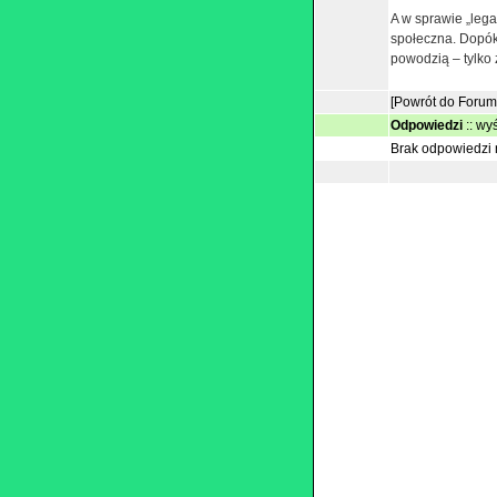
A w sprawie „lega
społeczna. Dopóki
powodzią – tylko z
[Powrót do Forum
Odpowiedzi
::
wyś
Brak odpowiedzi n