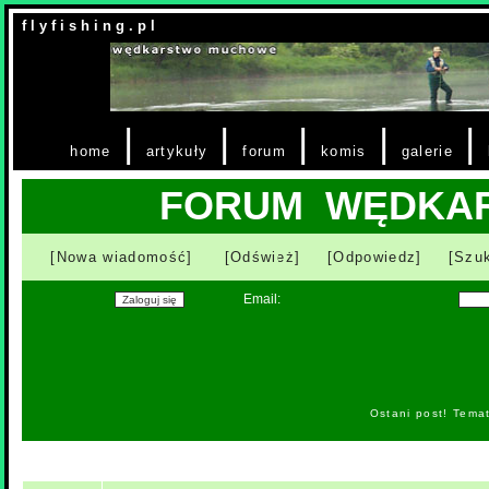
f l y f i s h i n g . p l
|
|
|
|
|
home
artykuły
forum
komis
galerie
FORUM WĘDKA
[Nowa wiadomość]
[Odśwież]
[Odpowiedz]
[Szuk
Email:
Ostani post! Tema