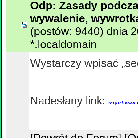
Odp: Zasady podczas
wywalenie, wywrotk
(postów: 9440) dnia 
*.localdomain
Wystarczy wpisać „sec
Nadesłany link:
https://www.
[Powrót do Forum]
[O