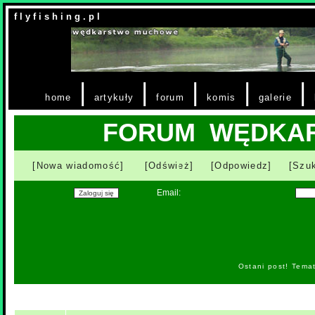
f l y f i s h i n g . p l
|
|
|
|
|
home
artykuły
forum
komis
galerie
FORUM WĘDKA
[Nowa wiadomość]
[Odśwież]
[Odpowiedz]
[Szuk
Email:
Ostani post! Tema