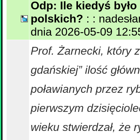
Odp: Ile kiedyś było 
polskich?
: : nadesł
dnia 2026-05-09 12:55
Prof. Żarnecki, który 
gdańskiej” ilość główni
poławianych przez ry
pierwszym dzisięciol
wieku stwierdzał, że r