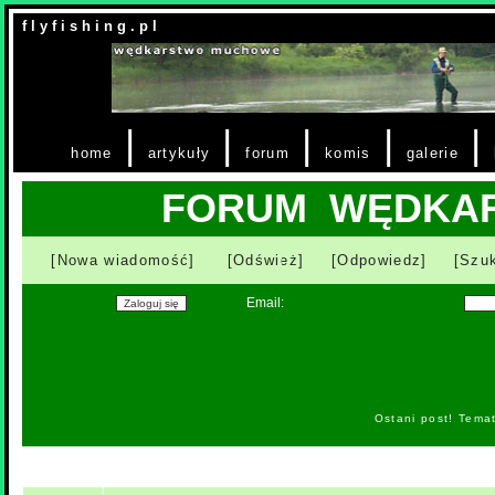
f l y f i s h i n g . p l
|
|
|
|
|
home
artykuły
forum
komis
galerie
FORUM WĘDKA
[Nowa wiadomość]
[Odśwież]
[Odpowiedz]
[Szuk
Email:
Ostani post! Tema