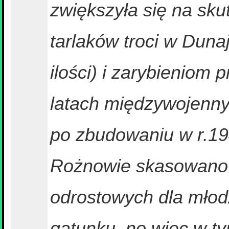
zwiększyła się na sku
tarlaków troci w Duna
ilości) i zarybienio
latach międzywojennyc
po zbudowaniu w r.1
Rożnowie skasowano ol
odrostowych dla młod
gatunku, no więc w t