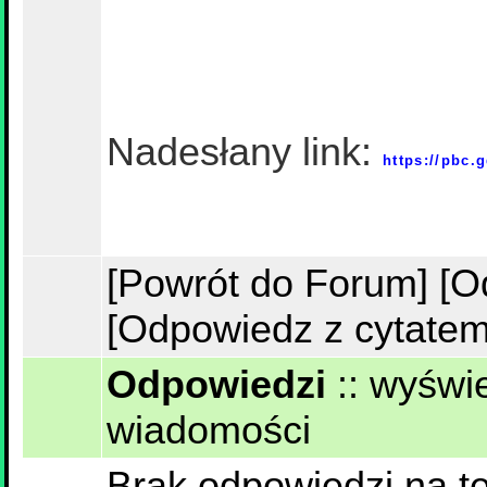
Nadesłany link:
https://pbc.
[Powrót do Forum]
[O
[Odpowiedz z cytatem
Odpowiedzi
::
wyświe
wiadomości
Brak odpowiedzi na te