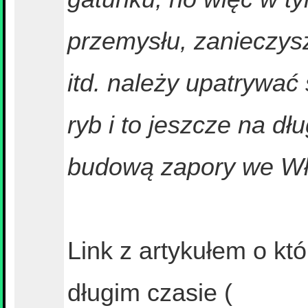
przemysłu, zanieczys
itd. należy upatrywać
ryb i to jeszcze na dł
budową zapory we W
Link z artykułem o kt
długim czasie (