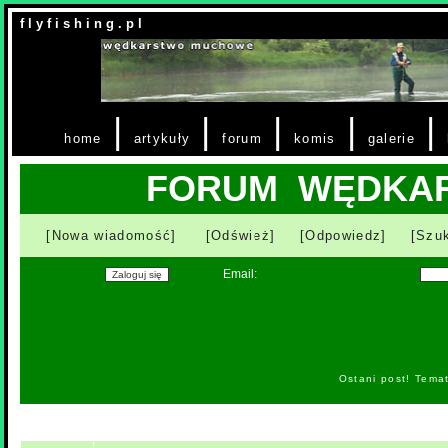
f l y f i s h i n g . p l
|
|
|
|
|
home
artykuły
forum
komis
galerie
FORUM WĘDKA
[Nowa wiadomość]
[Odśwież]
[Odpowiedz]
[Szuk
Email:
Ostani post! Tema