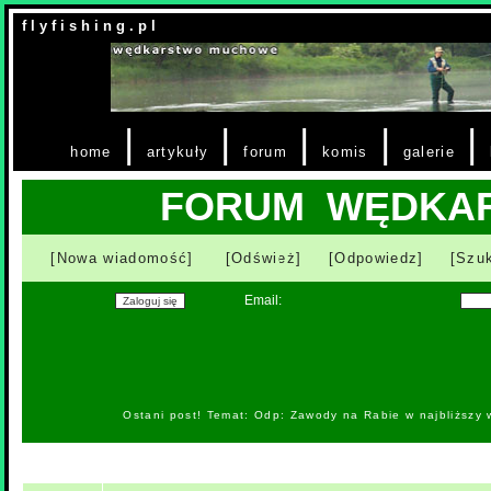
f l y f i s h i n g . p l
|
|
|
|
|
home
artykuły
forum
komis
galerie
FORUM WĘDKA
[Nowa wiadomość]
[Odśwież]
[Odpowiedz]
[Szuk
Email:
Ostani post! Temat: Odp: Zawody na Rabie w najbliższy