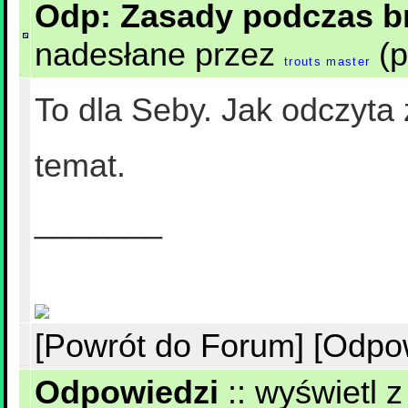
Odp: Zasady podczas br
nadesłane przez
(p
trouts master
To dla Seby. Jak odczyta z
temat.
_______
[Powrót do Forum]
[Odpo
Odpowiedzi
::
wyświetl z