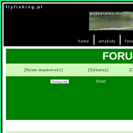
f l y f i s h i n g . p l
|
|
home
artykuły
for
FOR
[Nowa wiadomość]
[Odśwież]
[
Email: