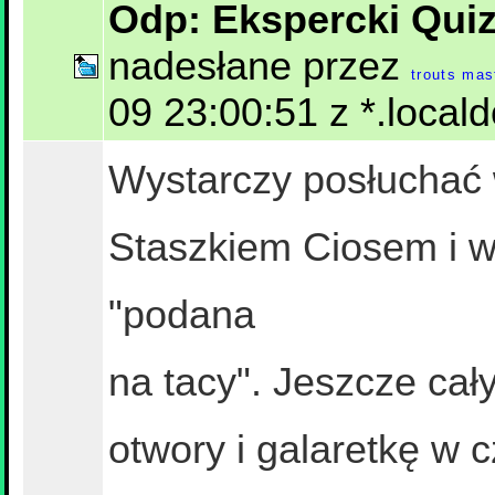
Odp: Ekspercki Quiz
nadesłane przez
trouts mas
09 23:00:51 z *.local
Wystarczy posłuchać 
Staszkiem Ciosem i ws
"podana
na tacy". Jeszcze cał
otwory i galaretkę w c