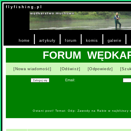
f l y f i s h i n g . p l
|
|
|
|
|
home
artykuły
forum
komis
galerie
FORUM WĘDKA
[Nowa wiadomość]
[Odśwież]
[Odpowiedz]
[Szuk
Email:
Ostani post! Temat: Odp: Zawody na Rabie w najbliższy