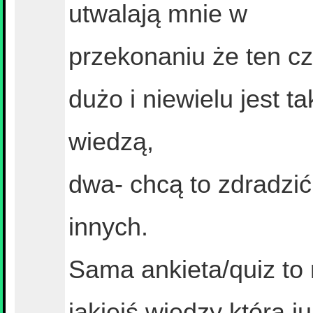
utwalają mnie w
przekonaniu że ten c
dużo i niewielu jest ta
wiedzą,
dwa- chcą to zdradzi
innych.
Sama ankieta/quiz to 
jakiejś wiedzy którą j