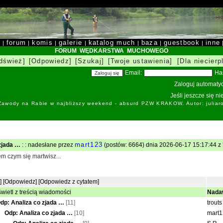
y
forum
komis
galerie
katalog much
baza
guestbook
inne
|
|
|
|
|
|
|
FORUM WĘDKARSTWA MUCHOWEGO
dśwież]
[Odpowiedz]
[Szukaj]
[Twoje ustawienia]
[Dla niecierp
Email:
Ha
Zaloguj automatyc
Jeśli jeszcze się n
 Zawody na Rabie w najbliższy weekend - absurd PZW KRAKOW. Autor: juliar
mart123
zjada …
: : nadesłane przez
(postów: 6664) dnia 2026-06-17 15:17:44 z 
m czym się martwisz...
]
[Odpowiedz]
[Odpowiedz z cytatem]
wietl z treścią wiadomości
Nada
dp: Analiza co zjada …
[11]
trout
Odp: Analiza co zjada …
[10]
mart