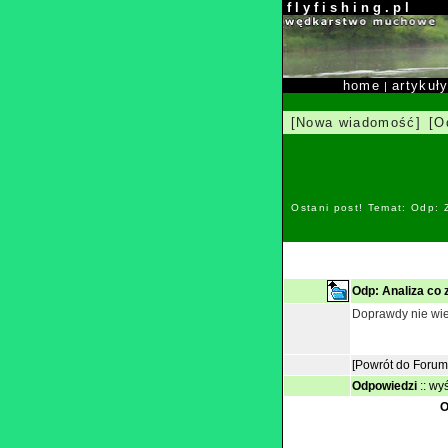
f l y f i s h i n g . p l
home
artykuł
|
[Nowa wiadomość]
[O
Ostani post! Temat: Odp:
Odp: Analiza co 
Doprawdy nie wie
[Powrót do Forum
Odpowiedzi
::
wyś
O