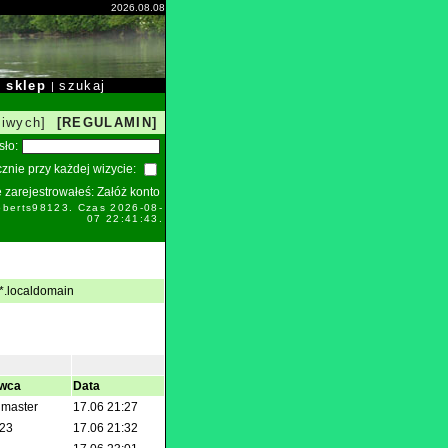
2026.08.08
sklep
szukaj
|
|
liwych]
[REGULAMIN]
sło:
znie przy każdej wizycie:
ie zarejestrowałeś:
Załóż konto
oberts98123. Czas 2026-08-
07 22:41:43.
*.localdomain
wca
Data
s master
17.06 21:27
123
17.06 21:32