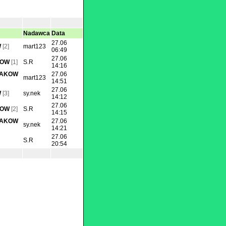
Nadawca
Data
27.06
W
[2]
mart123
06:49
27.06
KOW
[1]
S.R
14:16
KRAKOW
27.06
mart123
14:51
27.06
W
[3]
sy.nek
14:12
27.06
KOW
[2]
S.R
14:15
KRAKOW
27.06
sy.nek
14:21
27.06
S.R
20:54