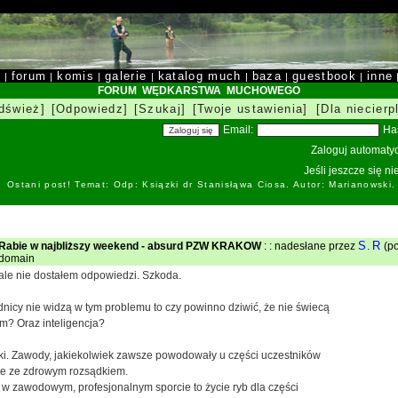
y
forum
komis
galerie
katalog much
baza
guestbook
inne
|
|
|
|
|
|
|
FORUM WĘDKARSTWA MUCHOWEGO
dśwież]
[Odpowiedz]
[Szukaj]
[Twoje ustawienia]
[Dla niecierp
Email:
Ha
Zaloguj automatyc
Jeśli jeszcze się n
Ostani post! Temat: Odp: Ksiązki dr Stanisłąwa Ciosa. Autor: Marianowski
S.R
Rabie w najbliższy weekend - absurd PZW KRAKOW
: : nadesłane przez
(po
ldomain
ale nie dostałem odpowiedzi. Szkoda.
nicy nie widzą w tym problemu to czy powinno dziwić, że nie świecą
m? Oraz inteligencja?
ki. Zawody, jakiekolwiek zawsze powodowały u części uczestników
e ze zdrowym rozsądkiem.
 w zawodowym, profesjonalnym sporcie to życie ryb dla części