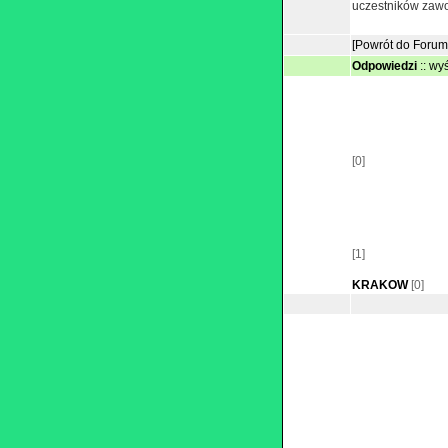
uczestników zawo
[Powrót do Forum
Odpowiedzi
::
wyś
[0]
[1]
KRAKOW
[0]