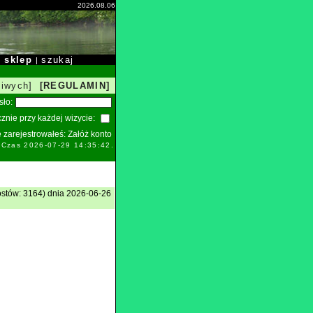
2026.08.06
sklep
szukaj
|
|
liwych]
[REGULAMIN]
sło:
znie przy każdej wizycie:
ie zarejestrowałeś:
Załóż konto
. Czas 2026-07-29 14:35:42.
stów: 3164) dnia 2026-06-26