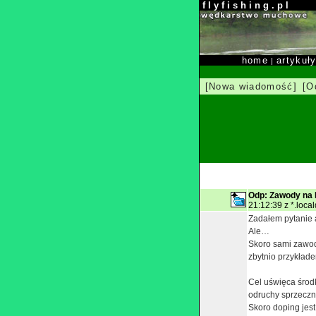
f l y f i s h i n g . p l
home
artykuł
|
[Nowa wiadomość]
[O
Odp: Zawody na 
21:12:39 z *.loca
Zadałem pytanie 
Ale…
Skoro sami zawod
zbytnio przykłade
Cel uświęca środ
odruchy sprzeczn
Skoro doping jest