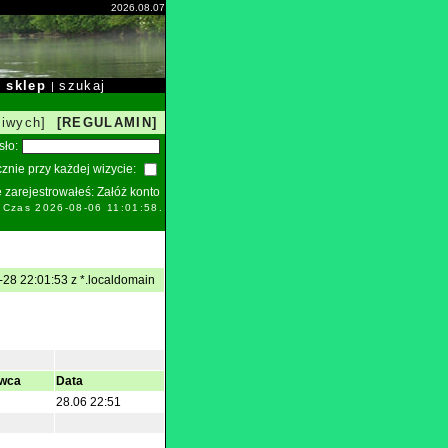
2026.08.07
sklep
szukaj
|
|
liwych]
[REGULAMIN]
sło:
znie przy każdej wizycie:
ie zarejestrowałeś:
Załóż konto
. Czas 2026-08-06 11:01:58.
-28 22:01:53 z *.localdomain
wca
Data
28.06 22:51