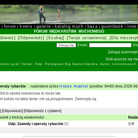
y
forum
komis
galerie
katalog much
baza
guestbook
inne
|
|
|
|
|
|
|
FORUM WĘDKARSTWA MUCHOWEGO
dśwież]
[Odpowiedz]
[Szukaj]
[Twoje ustawienia]
[Dla niecierp
Email:
Ha
Zaloguj automatyc
Jeśli jeszcze się n
stani post! Temat: Odp: Pstragowe Big Game-Irlandia. Autor: Ironsideоoe2
trouts master
eraty rybackie
: : nadesłane przez
(postów: 9440) dnia 2026-06
40st to epoka lodowcowa to może tak.
i ludzie na takie temp. nie są przygotowani. Zwierzęta są.
]
[Odpowiedz]
[Odpowiedz z cytatem]
wietl z treścią wiadomości
Nada
Odp: Zawody i operaty rybackie
[0]
S.R