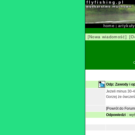
f l y f i s h i n g . p l
home
artykuł
|
[Nowa wiadomość]
[O
O
Odp: Zawody i op
Jeżeli minus 30-
Gorzej że ówcześn
[Powrót do Forum
Odpowiedzi
::
wyś