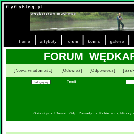
f l y f i s h i n g . p l
|
|
|
|
|
home
artykuły
forum
komis
galerie
FORUM WĘDKA
[Nowa wiadomość]
[Odśwież]
[Odpowiedz]
[Szuk
Email:
Ostani post! Temat: Odp: Zawody na Rabie w najbliższy