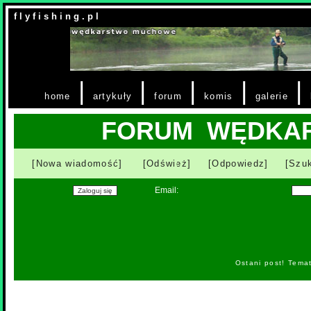
f l y f i s h i n g . p l
|
|
|
|
|
home
artykuły
forum
komis
galerie
FORUM WĘDKA
[Nowa wiadomość]
[Odśwież]
[Odpowiedz]
[Szuk
Email:
Ostani post! Tema