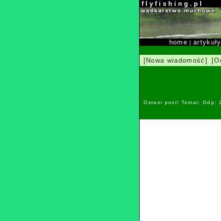
f l y f i s h i n g . p l
home
artykuł
|
[Nowa wiadomość]
[O
Ostani post! Temat: Odp: