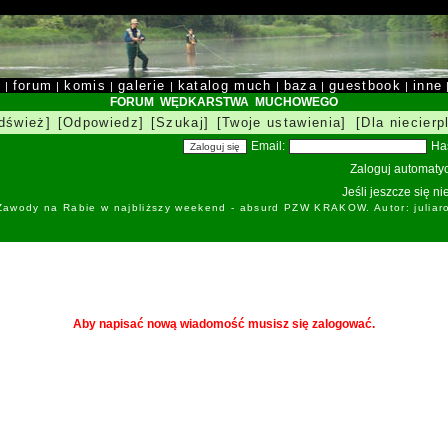
y
forum
komis
galerie
katalog much
baza
guestbook
inne
|
|
|
|
|
|
|
FORUM WĘDKARSTWA MUCHOWEGO
dśwież]
[Odpowiedz]
[Szukaj]
[Twoje ustawienia]
[Dla niecierp
Email:
Ha
Zaloguj automatyc
Jeśli jeszcze się n
 Zawody na Rabie w najbliższy weekend - absurd PZW KRAKOW. Autor: juliar
Aby napisać nową wiadomość musisz się zalogować.