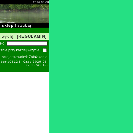
2026.08.08
sklep
szukaj
|
|
liwych]
[REGULAMIN]
sło:
znie przy każdej wizycie:
ie zarejestrowałeś:
Załóż konto
oberts98123. Czas 2026-08-
07 22:41:43.