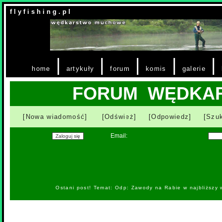
f l y f i s h i n g . p l
|
|
|
|
|
home
artykuły
forum
komis
galerie
FORUM WĘDKA
[Nowa wiadomość]
[Odśwież]
[Odpowiedz]
[Szuk
Email:
Ostani post! Temat: Odp: Zawody na Rabie w najbliższy