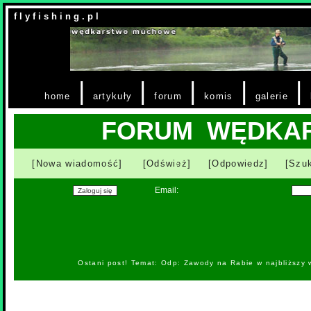
f l y f i s h i n g . p l
|
|
|
|
|
home
artykuły
forum
komis
galerie
FORUM WĘDKA
[Nowa wiadomość]
[Odśwież]
[Odpowiedz]
[Szuk
Email:
Ostani post! Temat: Odp: Zawody na Rabie w najbliższy