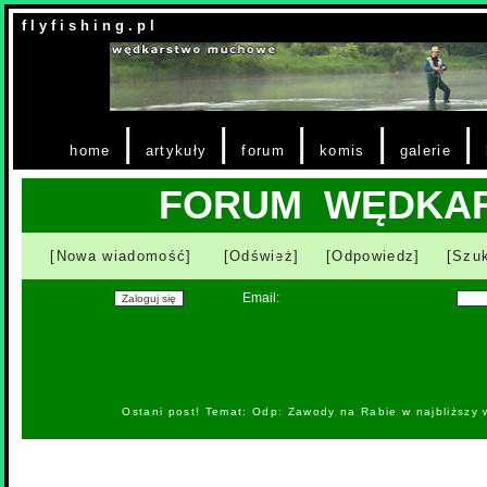
f l y f i s h i n g . p l
|
|
|
|
|
home
artykuły
forum
komis
galerie
FORUM WĘDKA
[Nowa wiadomość]
[Odśwież]
[Odpowiedz]
[Szuk
Email:
Ostani post! Temat: Odp: Zawody na Rabie w najbliższy