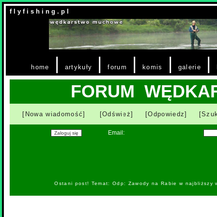
f l y f i s h i n g . p l
|
|
|
|
|
home
artykuły
forum
komis
galerie
FORUM WĘDKA
[Nowa wiadomość]
[Odśwież]
[Odpowiedz]
[Szuk
Email:
Ostani post! Temat: Odp: Zawody na Rabie w najbliższy