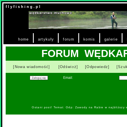
f l y f i s h i n g . p l
|
|
|
|
|
home
artykuły
forum
komis
galerie
FORUM WĘDKA
[Nowa wiadomość]
[Odśwież]
[Odpowiedz]
[Szuk
Email:
Ostani post! Temat: Odp: Zawody na Rabie w najbliższy