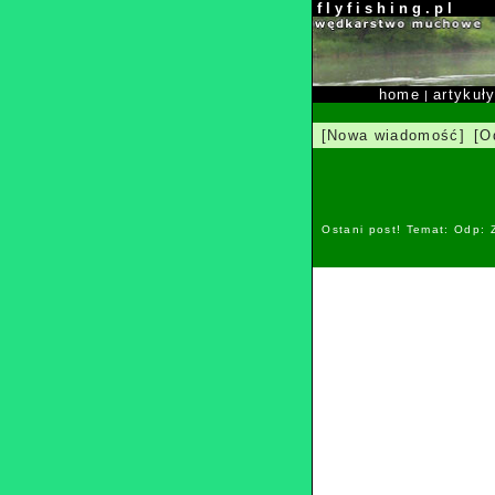
f l y f i s h i n g . p l
home
artykuł
|
[Nowa wiadomość]
[O
Ostani post! Temat: Odp: