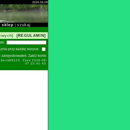
2026.08.08
sklep
szukaj
|
|
liwych]
[REGULAMIN]
sło:
znie przy każdej wizycie:
ie zarejestrowałeś:
Załóż konto
oberts98123. Czas 2026-08-
07 22:41:43.