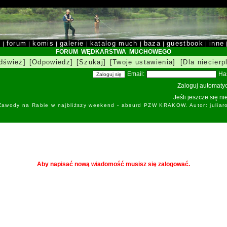
y
forum
komis
galerie
katalog much
baza
guestbook
inne
|
|
|
|
|
|
|
FORUM WĘDKARSTWA MUCHOWEGO
dśwież]
[Odpowiedz]
[Szukaj]
[Twoje ustawienia]
[Dla niecierp
Email:
Ha
Zaloguj automatyc
Jeśli jeszcze się n
 Zawody na Rabie w najbliższy weekend - absurd PZW KRAKOW. Autor: juliar
Aby napisać nową wiadomość musisz się zalogować.