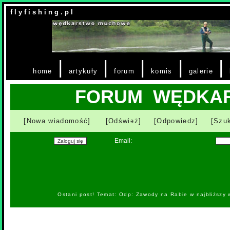
f l y f i s h i n g . p l
|
|
|
|
|
home
artykuły
forum
komis
galerie
FORUM WĘDKA
[Nowa wiadomość]
[Odśwież]
[Odpowiedz]
[Szuk
Email:
Ostani post! Temat: Odp: Zawody na Rabie w najbliższy