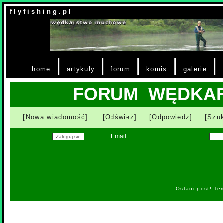
f l y f i s h i n g . p l
|
|
|
|
|
home
artykuły
forum
komis
galerie
FORUM WĘDKA
[Nowa wiadomość]
[Odśwież]
[Odpowiedz]
[Szuk
Email:
Ostani post! Te