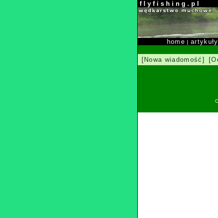
f l y f i s h i n g . p l
home
artykuł
|
[Nowa wiadomość]
[O
O