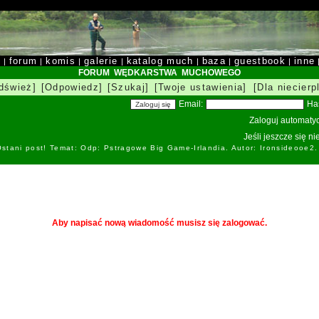
y
forum
komis
galerie
katalog much
baza
guestbook
inne
|
|
|
|
|
|
|
FORUM WĘDKARSTWA MUCHOWEGO
dśwież]
[Odpowiedz]
[Szukaj]
[Twoje ustawienia]
[Dla niecierp
Email:
Ha
Zaloguj automatyc
Jeśli jeszcze się n
stani post! Temat: Odp: Pstragowe Big Game-Irlandia. Autor: Ironsideоoe2
Aby napisać nową wiadomość musisz się zalogować.