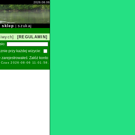
2026.08.06
sklep
szukaj
|
|
liwych]
[REGULAMIN]
sło:
znie przy każdej wizycie:
ie zarejestrowałeś:
Załóż konto
. Czas 2026-08-06 11:01:58.